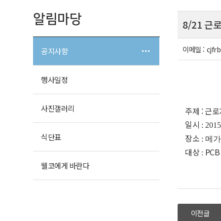
알림마당
8/21 
이메일 :
cjf
공지사항
행사일정
사진갤러리
주제 : 근
일시
: 2015
식단표
장소
: 메
대상
PCB
:
웰코에게 바란다
이전글