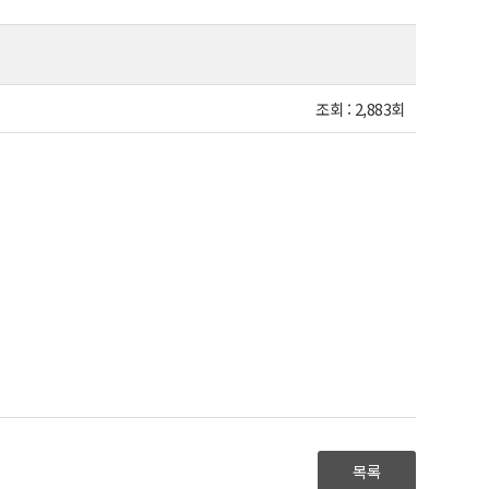
조회 :
2,883회
목록